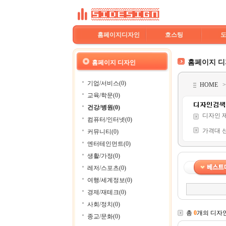
홈페이지디자인
호스팅
홈페이지 
홈페이지 디자인
기업/서비스(0)
HOME
교육/학문(0)
건강/병원(0)
디자인 
컴퓨터/인터넷(0)
가격대 
커뮤니티(0)
엔터테인먼트(0)
생활/가정(0)
레저/스포츠(0)
여행/세계정보(0)
경제/재테크(0)
사회/정치(0)
총
0
개의 디자
종교/문화(0)