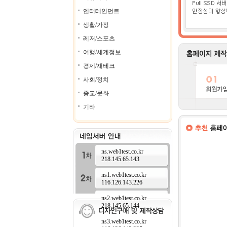
엔터테인먼트
생활/가정
레저/스포츠
여행/세계정보
경제/재테크
사회/정치
종교/문화
기타
ns.web1test.co.kr
218.145.65.143
ns1.web1test.co.kr
116.126.143.226
ns2.web1test.co.kr
218.145.65.144
ns3.web1test.co.kr